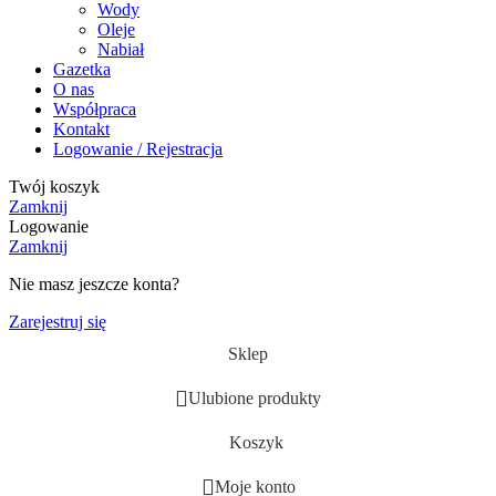
Wody
Oleje
Nabiał
Gazetka
O nas
Współpraca
Kontakt
Logowanie / Rejestracja
Twój koszyk
Zamknij
Logowanie
Zamknij
Nie masz jeszcze konta?
Zarejestruj się
Sklep
Ulubione produkty
Koszyk
Moje konto