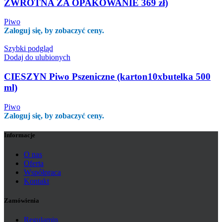
ZWROTNA ZA OPAKOWANIE 369 zł)
Piwo
Zaloguj się, by zobaczyć ceny.
Szybki podgląd
Dodaj do ulubionych
CIESZYN Piwo Pszeniczne (karton10xbutelka 500
ml)
Piwo
Zaloguj się, by zobaczyć ceny.
Informacje
O nas
Oferta
Współpraca
Kontakt
Zamówienia
Regulamin