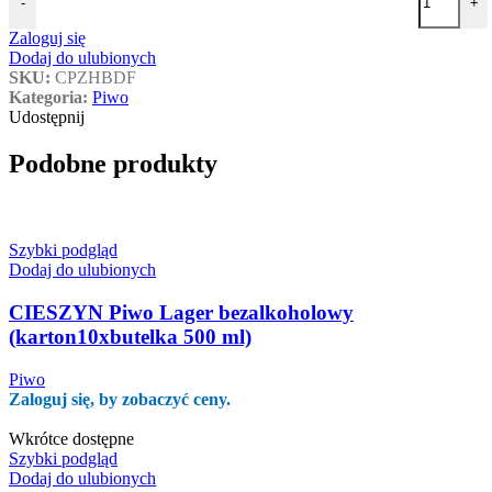
-
+
Zaloguj się
Dodaj do ulubionych
SKU:
CPZHBDF
Kategoria:
Piwo
Udostępnij
Podobne produkty
Szybki podgląd
Dodaj do ulubionych
CIESZYN Piwo Lager bezalkoholowy
(karton10xbutelka 500 ml)
Piwo
Zaloguj się, by zobaczyć ceny.
Wkrótce dostępne
Szybki podgląd
Dodaj do ulubionych