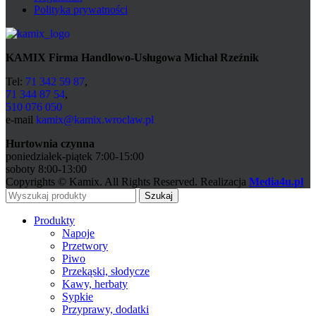
Polityka prywatności
KAMIX Firma Handlowo-Usługowa Michał Rzeźnik
Tel:
71 342 59 87
,
71 344 87 54
,
510 076 050
e-mail
kamix@kamix.wroclaw.pl
Hurtownia czynna
poniedziałek-piątek 7:00-15:00
soboty 8:00-13:00
Copyrights © Kamix. All Rights Reserved. Realizacja
Media4u.pl
Szukaj
Produkty
Napoje
Przetwory
Piwo
Przekąski, słodycze
Kawy, herbaty
Sypkie
Przyprawy, dodatki